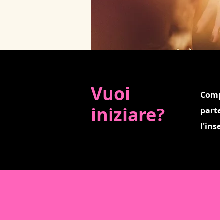
Vuoi
Comp
iniziare?
part
l'ins