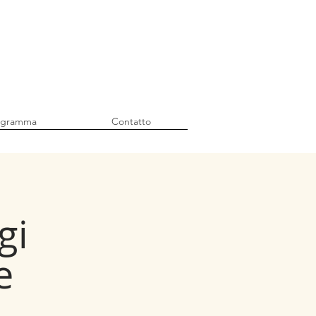
ogramma
Contatto
gi
e