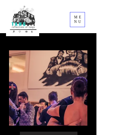
ME
NU