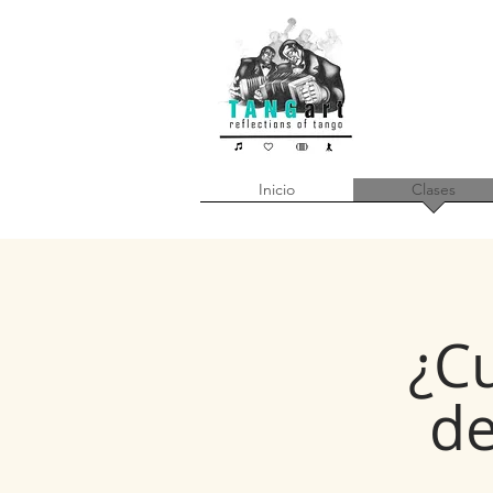
Inicio
Clases
¿Cu
de