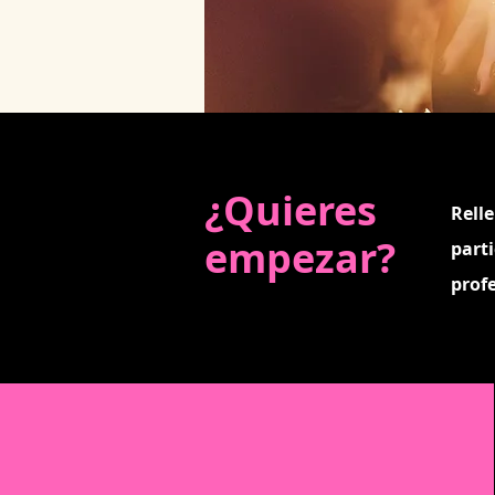
¿Quieres
Relle
empezar?
parti
prof