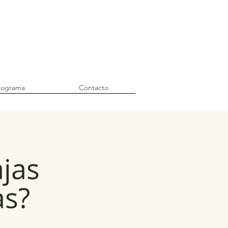
rograma
Contacto
ajas
as?