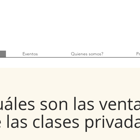
Eventos
Quienes somos?
P
áles son las vent
 las clases privad