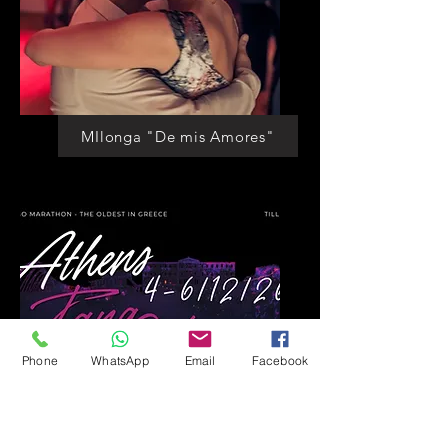
MIlonga "De mis Amores"
Phone
WhatsApp
Email
Facebook